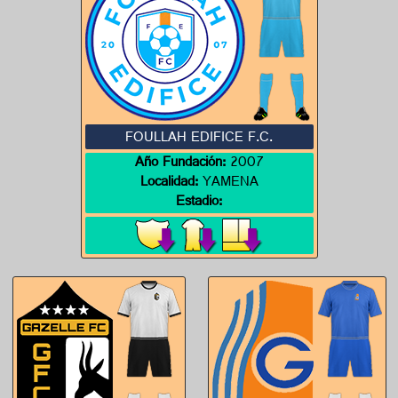
FOULLAH EDIFICE F.C.
Año Fundación:
2007
Localidad:
YAMENA
Estadio: