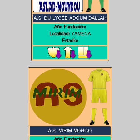
A.S. DU LYCÉE ADOUM DALLAH
Año Fundación:
Localidad:
YAMENA
Estadio:
A.S. MIRIM MONGO