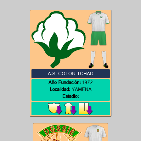
A.S. COTON TCHAD
Año Fundación:
1972
Localidad:
YAMENA
Estadio: