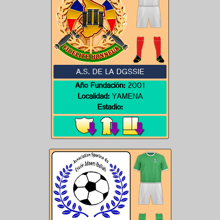
A.S. DE LA DGSSIE
Año Fundación:
2001
Localidad:
YAMENA
Estadio: