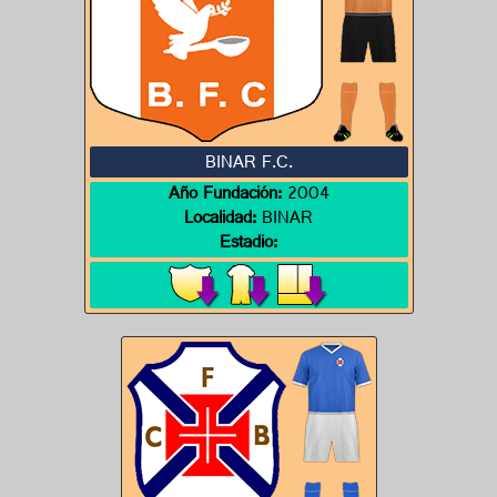
BINAR F.C.
Año Fundación:
2004
Localidad:
BINAR
Estadio: