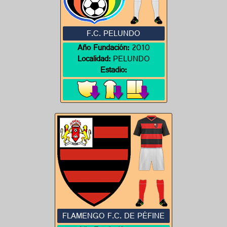
F.C. PELUNDO
Año Fundación:
2010
Localidad:
PELUNDO
Estadio:
FLAMENGO F.C. DE PÉFINE