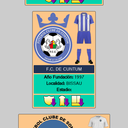
F.C. DE CUNTUM
Año Fundación:
1997
Localidad:
BISSAU
Estadio: