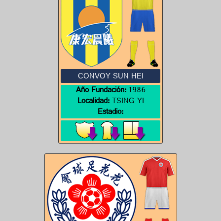
CONVOY SUN HEI
Año Fundación:
1986
Localidad:
TSING YI
Estadio: