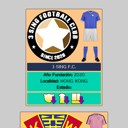
3 SING F.C.
Año Fundación:
2020
Localidad:
HONG KONG
Estadio: