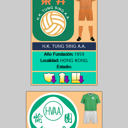
H.K. TUNG SING A.A.
Año Fundación:
1959
Localidad:
HONG KONG
Estadio: