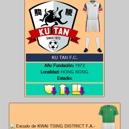
KU TAN F.C.
Año Fundación:
1972
Localidad:
HONG KONG
Estadio: