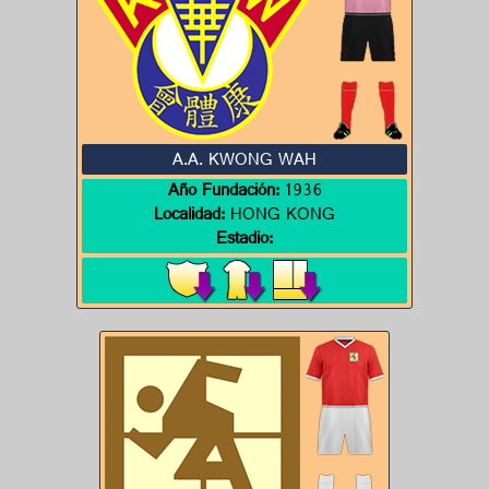
A.A. KWONG WAH
Año Fundación:
1936
Localidad:
HONG KONG
Estadio: