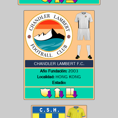
CHANDLER LAMBERT F.C.
Año Fundación:
2003
Localidad:
HONG KONG
Estadio: