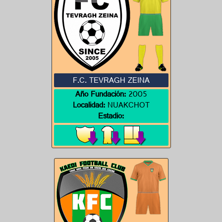
F.C. TEVRAGH ZEINA
Año Fundación:
2005
Localidad:
NUAKCHOT
Estadio: