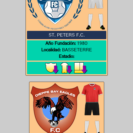
ST. PETERS F.C.
Año Fundación:
1980
Localidad:
BASSETERRE
Estadio: