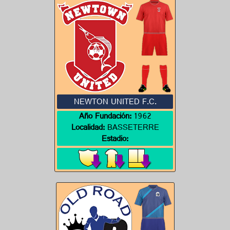
NEWTON UNITED F.C.
Año Fundación:
1962
Localidad:
BASSETERRE
Estadio: