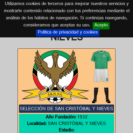
Utilizamos cookies de terceros para mejorar nuestros servicios y
SAN CRISTOBAL Y NIEVES
mostrarte contenido relacionado con tus preferencias mediante el
análisis de los hábitos de navegación. Si continúas navegando,
Escudos de SAN CRISTOBAL Y
consideramos que aceptas su uso.
Acepto
Política de privacidad y cookies
NIEVES
SELECCIÓN DE SAN CRISTÓBAL Y NIEVES
Año Fundación:
1932
Localidad:
SAN CRISTÓBAL Y NIEVES
Estadio: