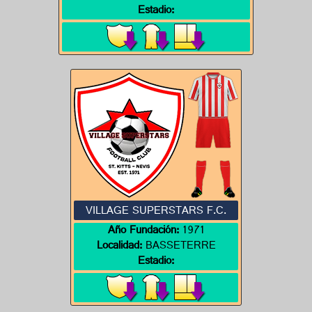
Estadio:
VILLAGE SUPERSTARS F.C.
Año Fundación:
1971
Localidad:
BASSETERRE
Estadio: