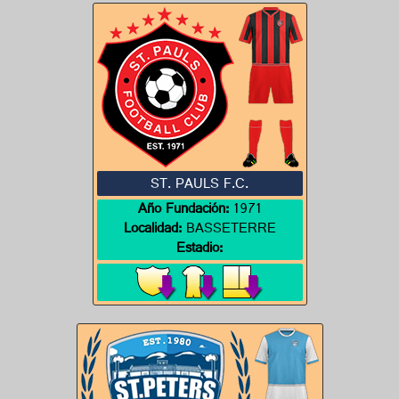
ST. PAULS F.C.
Año Fundación:
1971
Localidad:
BASSETERRE
Estadio: