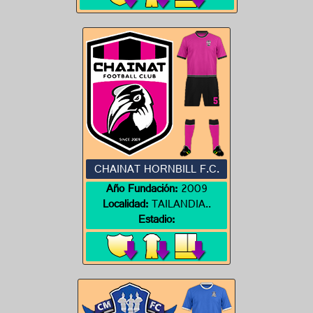
CHAINAT HORNBILL F.C.
Año Fundación:
2009
Localidad:
TAILANDIA..
Estadio: