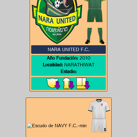
NARA UNITED F.C.
Año Fundación:
2010
Localidad:
NARATHIWAT
Estadio: