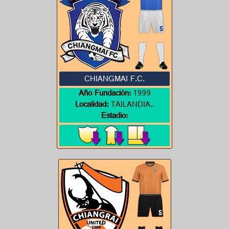
CHIANGMAI F.C.
Año Fundación:
1999
Localidad:
TAILANDIA..
Estadio: