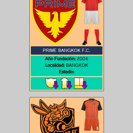
PRIME BANGKOK F.C.
Año Fundación:
2006
Localidad:
BANGKOK
Estadio: