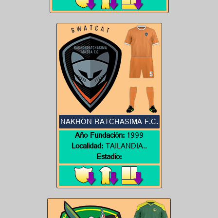
NAKHON RATCHASIMA F.C.
Año Fundación:
1999
Localidad:
TAILANDIA..
Estadio: