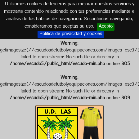
Utilizamos cookies de terceros para mejorar nuestros servicios y
CÓRDOBA (ANDALUCÍA)
mostrarte contenido relacionado con tus preferencias mediante el
análisis de los hábitos de navegación. Si continúas navegando,
Escudo de U.D. LAS PALMERAS
consideramos que aceptas su uso.
Acepto
Política de privacidad y cookies
Warning
:
getimagesize(//escudosdefutbolyequipaciones.com/imag
failed to open stream: No such file or directory in
/home/escudo5/public_html/escudo-min.php
on line
305
Warning
:
getimagesize(//escudosdefutbolyequipaciones.com/image
failed to open stream: No such file or directory in
/home/escudo5/public_html/escudo-min.php
on line
309