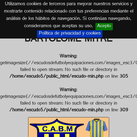
Utilizamos cookies de terceros para mejorar nuestros servicios y
ARGENTINA
mostrarte contenido relacionado con tus preferencias mediante el
análisis de los hábitos de navegación. Si continúas navegando,
Escudo de C. ATLÉTICO
consideramos que aceptas su uso.
Acepto
Política de privacidad y cookies
BARTOLOMÉ MITRE
Warning
:
getimagesize(//escudosdefutbolyequipaciones.com/imag
failed to open stream: No such file or directory in
/home/escudo5/public_html/escudo-min.php
on line
305
Warning
:
getimagesize(//escudosdefutbolyequipaciones.com/imag
failed to open stream: No such file or directory in
/home/escudo5/public_html/escudo-min.php
on line
309