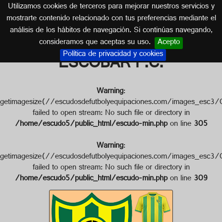
Utilizamos cookies de terceros para mejorar nuestros servicios y
PARAGUAY
mostrarte contenido relacionado con tus preferencias mediante el
análisis de los hábitos de navegación. Si continúas navegando,
Escudo de C. GENERAL
consideramos que aceptas su uso.
Acepto
Política de privacidad y cookies
ESCOBAR F.C.
Warning
:
getimagesize(//escudosdefutbolyequipaciones.com/image
failed to open stream: No such file or directory in
/home/escudo5/public_html/escudo-min.php
on line
305
Warning
:
getimagesize(//escudosdefutbolyequipaciones.com/image
failed to open stream: No such file or directory in
/home/escudo5/public_html/escudo-min.php
on line
309