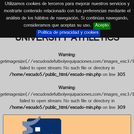
Utilizamos cookies de terceros para mejorar nuestros servicios y
CASTILLA Y LEÓN
mostrarte contenido relacionado con tus preferencias mediante el
análisis de los hábitos de navegación. Si continúas navegando,
Escudo de C.D. I.E.
consideramos que aceptas su uso.
Acepto
Política de privacidad y cookies
UNIVERSITY ATHLETICS
Warning
:
getimagesize(//escudosdefutbolyequipaciones.com/image
failed to open stream: No such file or directory in
/home/escudo5/public_html/escudo-min.php
on line
305
Warning
:
getimagesize(//escudosdefutbolyequipaciones.com/images
failed to open stream: No such file or directory in
/home/escudo5/public_html/escudo-min.php
on line
309