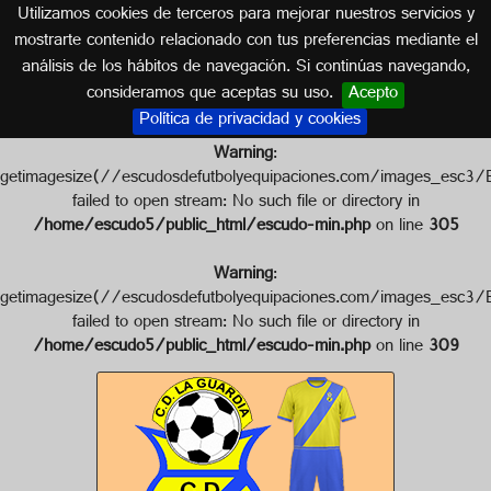
Utilizamos cookies de terceros para mejorar nuestros servicios y
CATALUÑA
mostrarte contenido relacionado con tus preferencias mediante el
análisis de los hábitos de navegación. Si continúas navegando,
Escudo de C.D. LA GUARDIA
consideramos que aceptas su uso.
Acepto
Política de privacidad y cookies
Warning
:
getimagesize(//escudosdefutbolyequipaciones.com/images
failed to open stream: No such file or directory in
/home/escudo5/public_html/escudo-min.php
on line
305
Warning
:
getimagesize(//escudosdefutbolyequipaciones.com/images
failed to open stream: No such file or directory in
/home/escudo5/public_html/escudo-min.php
on line
309