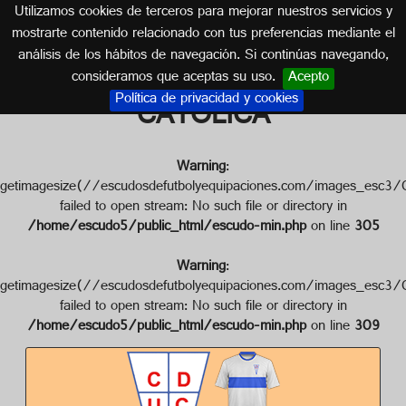
Utilizamos cookies de terceros para mejorar nuestros servicios y
CHILE
mostrarte contenido relacionado con tus preferencias mediante el
análisis de los hábitos de navegación. Si continúas navegando,
Escudo de C.D. UNIVERSIDAD
consideramos que aceptas su uso.
Acepto
Política de privacidad y cookies
CATÓLICA
Warning
:
getimagesize(//escudosdefutbolyequipaciones.com/images
failed to open stream: No such file or directory in
/home/escudo5/public_html/escudo-min.php
on line
305
Warning
:
getimagesize(//escudosdefutbolyequipaciones.com/images
failed to open stream: No such file or directory in
/home/escudo5/public_html/escudo-min.php
on line
309