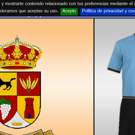
s y mostrarte contenido relacionado con tus preferencias mediante el 
ideramos que aceptas su uso.
Acepto
Política de privacidad y co
Escudo y equipación C.D.E. CEDILLO DEL CONDADO