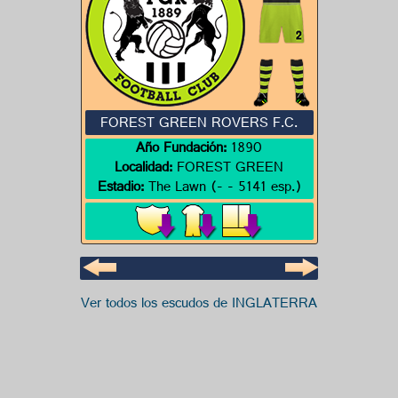
FOREST GREEN ROVERS F.C.
Año Fundación:
1890
Localidad:
FOREST GREEN
Estadio:
The Lawn (- - 5141 esp.)
Ver todos los escudos de INGLATERRA