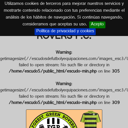
Utilizamos cookies de terceros para mejorar nuestros servicios y
INGLATERRA
mostrarte contenido relacionado con tus preferencias mediante el
análisis de los hábitos de navegación. Si continúas navegando,
Escudo de FOREST GREEN
consideramos que aceptas su uso.
Acepto
Política de privacidad y cookies
ROVERS F.C.
Warning
:
getimagesize(//escudosdefutbolyequipaciones.com/image
failed to open stream: No such file or directory in
/home/escudo5/public_html/escudo-min.php
on line
305
Warning
:
getimagesize(//escudosdefutbolyequipaciones.com/image
failed to open stream: No such file or directory in
/home/escudo5/public_html/escudo-min.php
on line
309