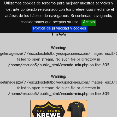
Utilizamos cookies de terceros para mejorar nuestros servicios y
ESTADOS UNIDOS
mostrarte contenido relacionado con tus preferencias mediante el
análisis de los hábitos de navegación. Si continúas navegando,
Escudo de LOUISIANA KREWE
consideramos que aceptas su uso.
Acepto
Política de privacidad y cookies
F.C.
Warning
:
getimagesize(//escudosdefutbolyequipaciones.com/image
failed to open stream: No such file or directory in
/home/escudo5/public_html/escudo-min.php
on line
305
Warning
:
getimagesize(//escudosdefutbolyequipaciones.com/image
failed to open stream: No such file or directory in
/home/escudo5/public_html/escudo-min.php
on line
309