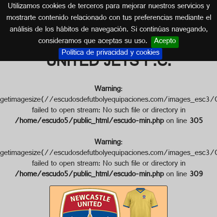
Utilizamos cookies de terceros para mejorar nuestros servicios y
AUSTRALIA
mostrarte contenido relacionado con tus preferencias mediante el
análisis de los hábitos de navegación. Si continúas navegando,
Escudo de NEWCASTLE
consideramos que aceptas su uso.
Acepto
Política de privacidad y cookies
UNITED JETS F.C.
Warning
:
getimagesize(//escudosdefutbolyequipaciones.com/image
failed to open stream: No such file or directory in
/home/escudo5/public_html/escudo-min.php
on line
305
Warning
:
getimagesize(//escudosdefutbolyequipaciones.com/images
failed to open stream: No such file or directory in
/home/escudo5/public_html/escudo-min.php
on line
309