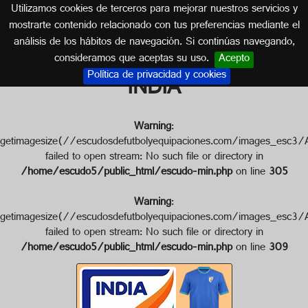
Utilizamos cookies de terceros para mejorar nuestros servicios y
INDIA
mostrarte contenido relacionado con tus preferencias mediante el
análisis de los hábitos de navegación. Si continúas navegando,
Escudo de SELECCIÓN DE
consideramos que aceptas su uso.
Acepto
Política de privacidad y cookies
INDIA
Warning
:
getimagesize(//escudosdefutbolyequipaciones.com/images_
failed to open stream: No such file or directory in
/home/escudo5/public_html/escudo-min.php
on line
305
Warning
:
getimagesize(//escudosdefutbolyequipaciones.com/images_
failed to open stream: No such file or directory in
/home/escudo5/public_html/escudo-min.php
on line
309