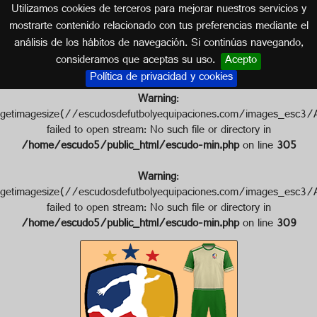
Utilizamos cookies de terceros para mejorar nuestros servicios y
INDIA
mostrarte contenido relacionado con tus preferencias mediante el
análisis de los hábitos de navegación. Si continúas navegando,
Escudo de SHAIL S.C.
consideramos que aceptas su uso.
Acepto
Política de privacidad y cookies
Warning
:
getimagesize(//escudosdefutbolyequipaciones.com/images_es
failed to open stream: No such file or directory in
/home/escudo5/public_html/escudo-min.php
on line
305
Warning
:
getimagesize(//escudosdefutbolyequipaciones.com/images_es
failed to open stream: No such file or directory in
/home/escudo5/public_html/escudo-min.php
on line
309