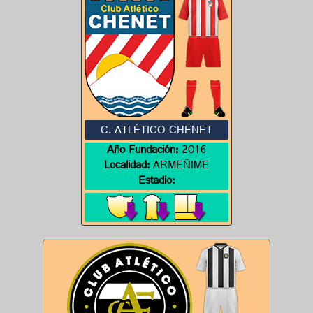
C. ATLÉTICO CHENET
Año Fundación:
2016
Localidad:
ARMEÑIME
Estadio: