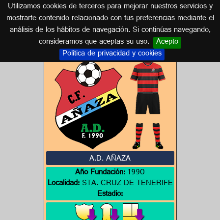
Utilizamos cookies de terceros para mejorar nuestros servicios y
ISLAS CANARIAS
mostrarte contenido relacionado con tus preferencias mediante el
análisis de los hábitos de navegación. Si continúas navegando,
Escudos de ISLAS CANARIAS
consideramos que aceptas su uso.
Acepto
Política de privacidad y cookies
A.D. AÑAZA
Año Fundación:
1990
Localidad:
STA. CRUZ DE TENERIFE
Estadio: