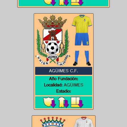
AGÜIMES C.F.
Año Fundación:
Localidad:
AGÜIMES
Estadio: