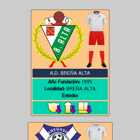
A.D. BREÑA ALTA
Año Fundación:
1995
Localidad:
BREÑA ALTA
Estadio: