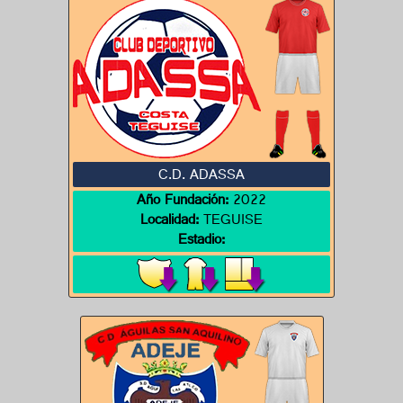
C.D. ADASSA
Año Fundación:
2022
Localidad:
TEGUISE
Estadio: