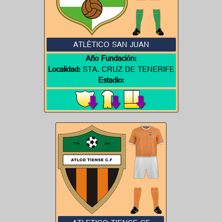
ATLÉTICO SAN JUAN
Año Fundación:
Localidad:
STA. CRUZ DE TENERIFE
Estadio: