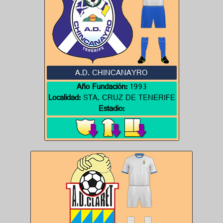
A.D. CHINCANAYRO
Año Fundación:
1993
Localidad:
STA. CRUZ DE TENERIFE
Estadio: