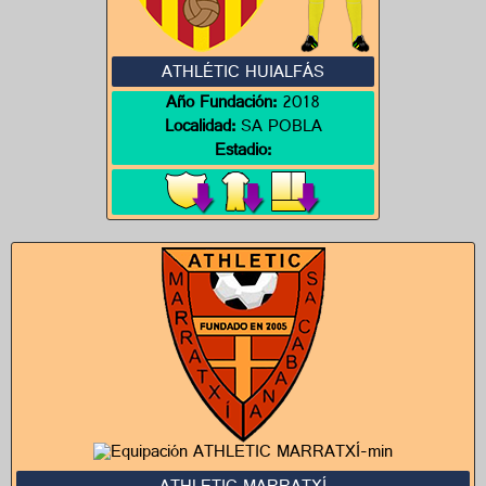
ATHLÉTIC HUIALFÁS
Año Fundación:
2018
Localidad:
SA POBLA
Estadio: