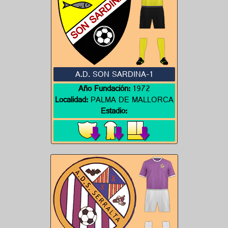
A.D. SON SARDINA-1
Año Fundación:
1972
Localidad:
PALMA DE MALLORCA
Estadio: