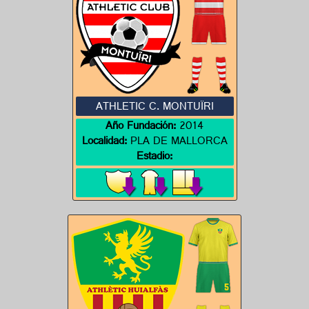
ATHLETIC C. MONTUÏRI
Año Fundación:
2014
Localidad:
PLA DE MALLORCA
Estadio: