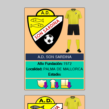
A.D. SON SARDINA
Año Fundación:
1972
Localidad:
PALMA DE MALLORCA
Estadio: