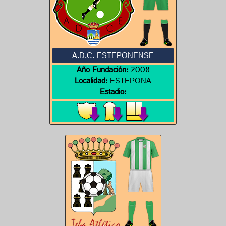
A.D.C. ESTEPONENSE
Año Fundación:
2008
Localidad:
ESTEPONA
Estadio: