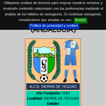
Utilizamos cookies de terceros para mejorar nuestros servicios y
MÁLAGA (ANDALUCÍA)
mostrarte contenido relacionado con tus preferencias mediante el
análisis de los hábitos de navegación. Si continúas navegando,
Escudos de MÁLAGA
consideramos que aceptas su uso.
Acepto
Política de privacidad y cookies
(ANDALUCÍA)
A.C.D. SIERRA DE YEGUAS
Año Fundación:
1940
Localidad:
SIERRA DE YEGUAS
Estadio: