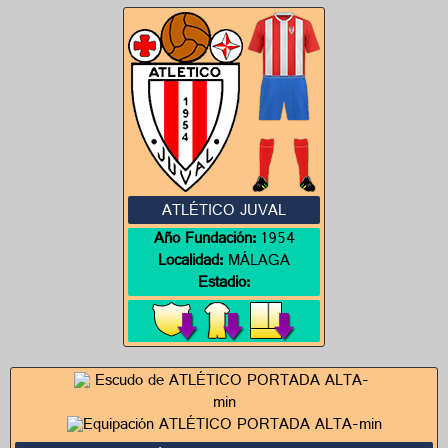
ATLÉTICO JUVAL
Año Fundación:
1954
Localidad:
MÁLAGA
Estadio: