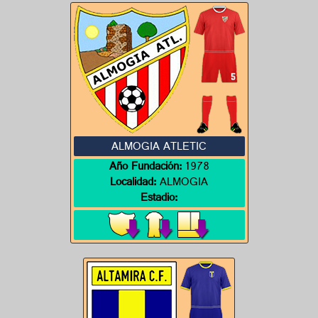
ALMOGIA ATLETIC
Año Fundación:
1978
Localidad:
ALMOGIA
Estadio: