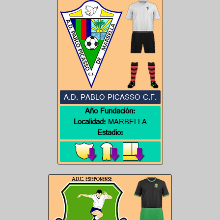
A.D. PABLO PICASSO C.F.
Año Fundación:
Localidad:
MARBELLA
Estadio: