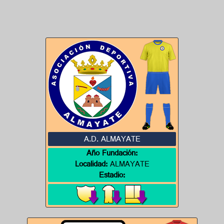
A.D. ALMAYATE
Año Fundación:
Localidad:
ALMAYATE
Estadio: