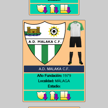
Estadio:
A.D. MALAKA C.F.
Año Fundación:
1979
Localidad:
MÁLAGA
Estadio: